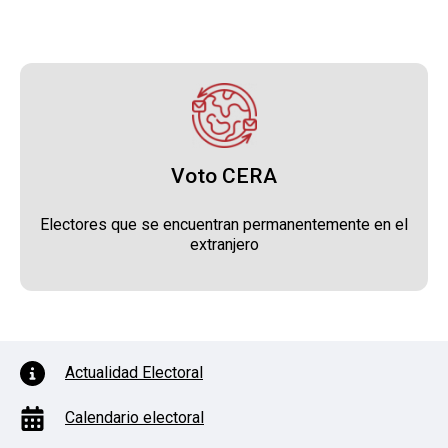
Voto CERA
Electores que se encuentran permanentemente en el
extranjero
PIE DE PÁGINA CON ICONOS
Actualidad Electoral
Calendario electoral