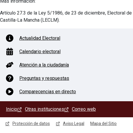
Más información:
Artículo 27.3 de la Ley 5/1986, de 23 de diciembre, Electoral de
Castilla-La Mancha (LECLM).
PIE DE PÁGINA CON ICONOS
Actualidad Electoral
Calendario electoral
Atención a la ciudadanía
Preguntas y respuestas
Comparecencias en directo
MENÚ DEL PIE
Inicio
Otras instituciones
Correo web
MENÚ LEGAL
Protección de datos
Aviso Legal
Mapa del Sitio