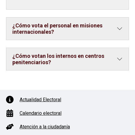
¿Cómo vota el personal en misiones
internacionales?
¿Cómo votan los internos en centros
penitenciarios?
PIE DE PÁGINA CON ICONOS
Actualidad Electoral
Calendario electoral
Atención a la ciudadanía